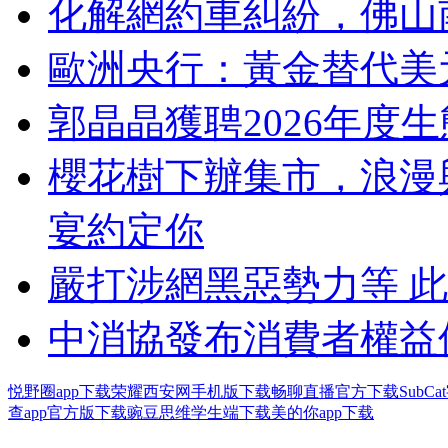
化解網約車糾紛，佛山
歐洲央行：黃金替代美
郭晶晶獲聘2026年度
櫻花樹下辦集市，浪漫
宴約定你
嚴打涉網黑惡勢力等 
中消協發布消費者權益
悦野圈app下载
荣耀西安网手机版下载
畅聊直播官方下载
SubC
查app官方版下载
豌豆思维学生端下载
美的你app下载