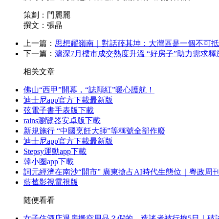
策劃：門麗麗
撰文：張晶
上一篇：
思想耀嶺南｜對話薛其坤：大灣區是一個不可抵
下一篇：
滬深7月樓市成交熱度升溫 “好房子”助力需求釋
相关文章
佛山“西甲”開幕，“誌願紅”暖心護航！
迪士尼app官方下載最新版
弦電子書手表版下載
rains瀏覽器安卓版下載
新規施行 “中國烹飪大師”等稱號全部作廢
迪士尼app官方下載最新版
Stepsy運動app下載
韓小圈app下載
詞元經濟在南沙“開市” 廣東搶占AI時代生態位｜粵政周
藍莓影視電視版
随便看看
女子住酒店退房搬空用品？假的，造謠者被行拘5日｜破