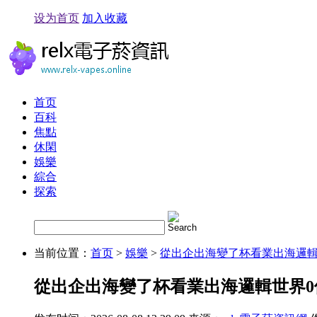
设为首页
加入收藏
首页
百科
焦點
休閑
娛樂
綜合
探索
当前位置：
首页
>
娛樂
>
從出企出海變了杯看業出海邏輯
從出企出海變了杯看業出海邏輯世界0