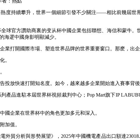
作者：熱點
事熱度持續攀升，世界一個細節引發不少關注——相比前幾屆世
球官方讚助商裏的变从杯中國企業包括聯想、海信和蒙牛。世界相
的海逻
中國身影明顯減少。
業打開國際市場、塑造世界品牌的世界重要窗口。那麽，出企出
化。
。
投放快速打開知名度。如今，越來越多企業開始進入賽事背後
進駐本屆世界杯視頻裁判中心；Pop Mart旗下IP LAB
中國企業在世界杯中的角色更加多元和深入。
附加值。
貿分析與形勢展望》，2025年中國機電產品出口額達23018.