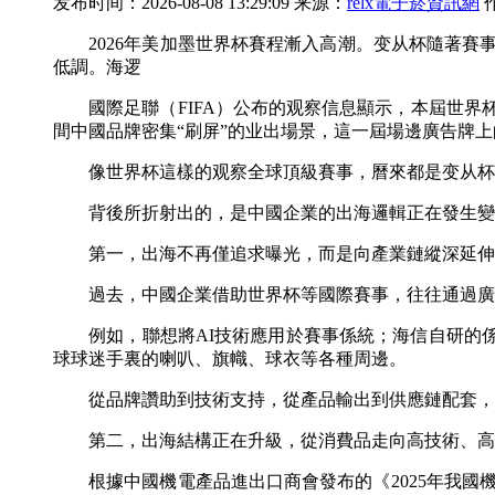
发布时间：2026-08-08 13:29:09 来源：
relx電子菸資訊網
2026年美加墨世界杯賽程漸入高潮。变从杯隨著賽
低調。海逻
國際足聯（FIFA）公布的观察信息顯示，本屆世界杯全
間中國品牌密集“刷屏”的业出場景，這一屆場邊廣告牌上
像世界杯這樣的观察全球頂級賽事，曆來都是变从杯企
背後所折射出的，是中國企業的出海邏輯正在發生變
第一，出海不再僅追求曝光，而是向產業鏈縱深延伸
過去，中國企業借助世界杯等國際賽事，往往通過廣告
例如，聯想將AI技術應用於賽事係統；海信自研的係列產品
球球迷手裏的喇叭、旗幟、球衣等各種周邊。
從品牌讚助到技術支持，從產品輸出到供應鏈配套，
第二，出海結構正在升級，從消費品走向高技術、高
根據中國機電產品進出口商會發布的《2025年我國機電外