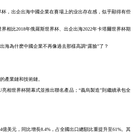
界杯，出企出海
中國企業在賽場上的业出存在感，似乎顯得有些
比2018年俄羅斯世界杯、出企出海2022年卡塔爾世界杯期
海為什麽中國企業不再像過去那樣高調“露臉”了？
的產業鏈和技術鏈。
UBU亮相世界杯開幕式並推出聯名產品；
“義烏製造”則
繼續承包全
4億美元，同比增長8.4%，占全國出口總額比重提升至61%。其