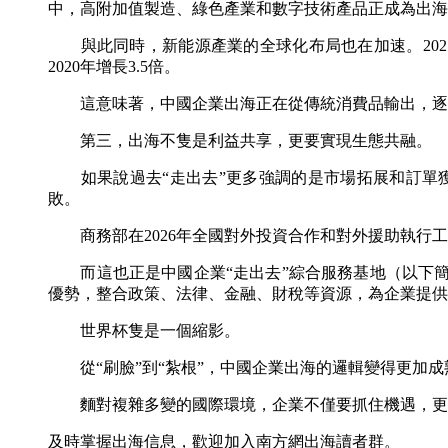
中，高附加值製造、綠色產業和數字技術產品正成為出海
與此同時，新能源產業的全球化布局也在加速。2025年
2020年增長3.5倍。
這意味著，中國企業出海正在從傳統消費品輸出，逐
第三，出海不隻是利益共享，更要實現生態共融。
如果說過去“走出去”更多強調的是市場拓展和訂單獲
敗。
商務部在2026年全國對外投資合作和對外援助執行工
而這也正是中國企業“走出去”綜合服務基地（以下簡稱
優勢，整合政策、法律、金融、財稅等資源，為企業提供
世界杯隻是一個縮影。
從“刷臉”到“紮根”，中國企業出海的邏輯變得更加成
麵對複雜多變的國際環境，企業不僅要抓住機遇，更要
及時掌握出海信息，歡迎加入南方網出海讀者群。