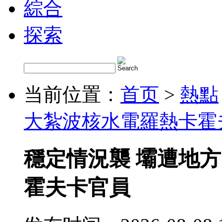
綜合
探索
当前位置：
首页
>
熱點
大紮波核水電羅熱卡霍
穩定情況襲 壩遭地
霍夫卡官員