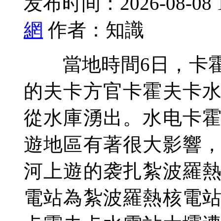
发布时间：2026-08-08 
網
作者：知識
當地時間6日，卡霍
的夫卡方官卡霍夫卡
從水庫湧出。水电
卡
遊地區有著很大影響
河上遊的袭扎紮波羅
電站為紮波羅熱核電