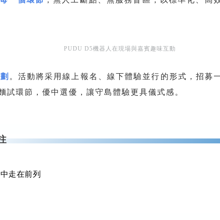
PUDU D5機器人在現場與嘉賓趣味互動
計劃
。活動將采用線上報名、線下體驗並行的形式，招募一
麵試環節，優中選優，讓守島體驗更具儀式感。
注
設中走在前列