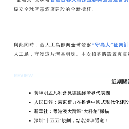
樹立全球智慧酒店建設的全新標杆。
與此同時，西人工島麵向全球發起
“守島人”征集
人工島，守護這片灣區明珠。本次招募將設置真實
REVIEW
近期關
黃坤明孟凡利會見德國經濟界代表團
人民日報：廣東奮力在推進中國式現代化建
新華社：粵港澳大灣區“大科創”掃描
深圳“十五五”規劃，點名深珠通道！