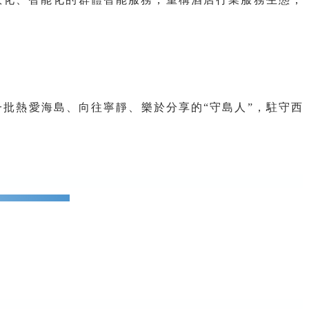
批熱愛海島、向往寧靜、樂於分享的“守島人”，駐守西