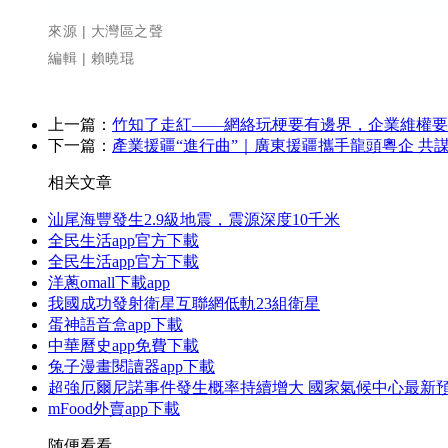
來源 | 大灣區之聲
編輯 | 賴曉琨
上一篇：
竹知了走紅——網絡玩梗要有邊界，企業維權要
下一篇：
產業援疆“進行曲”｜廣東援疆攜手龍頭粵企 共
相关文章
汕尾海豐發生2.9級地震，震源深度10千米
全民生活app官方下載
全民生活app官方下載
洋蔥omall下載app
我國成功發射衛星互聯網低軌23組衛星
蛋神語音盒app下載
中華曆史app免費下載
兔子漫畫閱讀器app下載
超強厄爾尼諾事件發生概率持續增大 國家氣候中心最新
mFood外賣app下載
随便看看