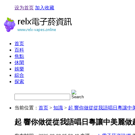
设为首页
加入收藏
首页
百科
焦點
休閑
娛樂
綜合
探索
当前位置：
首页
>
知識
>
起 響你做從從我語唱日粵讓中
起 響你做從從我語唱日粵讓中美麗做