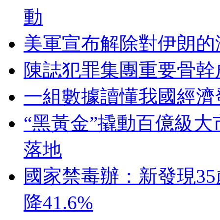
動
美軍宣布解除對伊朗的
陳誌犯罪集團重要骨幹
一組數據讀懂我國經濟
“黑黃金”撬動百億級
落地
國家禁毒辦：新發現3
降41.6%