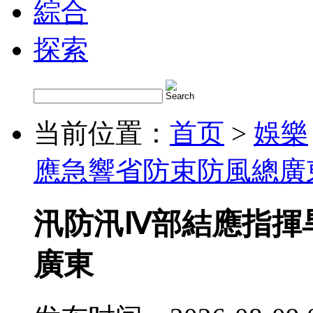
綜合
探索
当前位置：
首页
>
娛樂
應急響省防束防風總廣
汛防汛Ⅳ部結應指揮
廣東