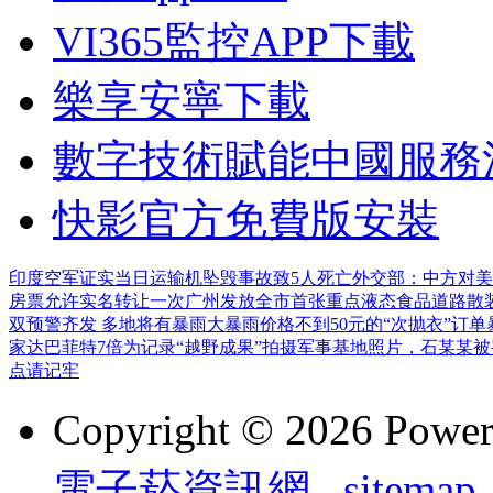
VI365監控APP下載
樂享安寧下載
數字技術賦能中國服務
快影官方免費版安裝
印度空军证实当日运输机坠毁事故致5人死亡
外交部：中方对美
房票允许实名转让一次
广州发放全市首张重点液态食品道路散
双预警齐发 多地将有暴雨大暴雨
价格不到50元的“次抛衣”订
家达巴菲特7倍
为记录“越野成果”拍摄军事基地照片，石某某
点请记牢
Copyright © 2026 Powe
電子菸資訊網
sitemap