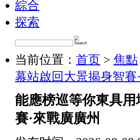
綜合
探索
当前位置：
首页
>
焦點
幕站啟回大景揭身智賽
能應榜巡等你東具用
賽·來戰廣廣州