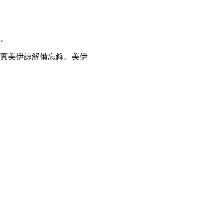
。
實美伊諒解備忘錄。美伊