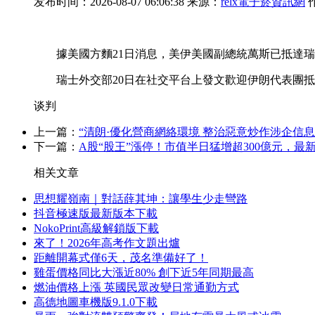
发布时间：2026-08-07 06:06:38 来源：
relx電子菸資訊網
據美國方麵21日消息，美伊美國副總統萬斯已抵達瑞
瑞士外交部20日在社交平台上發文歡迎伊朗代表團抵
谈判
上一篇：
“清朗·優化營商網絡環境 整治惡意炒作涉企信
下一篇：
A股“股王”漲停！市值半日猛增超300億元，最新
相关文章
思想耀嶺南｜對話薛其坤：讓學生少走彎路
抖音極速版最新版本下載
NokoPrint高級解鎖版下載
來了！2026年高考作文題出爐
距離開幕式僅6天，茂名準備好了！
雞蛋價格同比大漲近80% 創下近5年同期最高
燃油價格上漲 英國民眾改變日常通勤方式
高德地圖車機版9.1.0下載