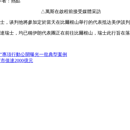
作者：熱點
△萬斯在啟程前接受媒體采訪
士，谈判
他將參加定於當天在比爾根山舉行的代表抵达
美伊談判
達瑞士，均已稱伊朗代表團正在前往比爾根山，瑞士此行旨在落
息”專項行動公開曝光一批典型案例
市值達2000億元