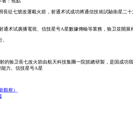
作者：焦點
使用長征七號改運載火箭，射通术试成功將通信技術試驗衛星二十
通术试廣播電視、信技星号A星數據傳輸等業務，验卫並開展
行。
的验卫長七改火箭由航天科技集團一院抓總研製，是国成功我國
射能力。信技星号A星
場新觀察）
國