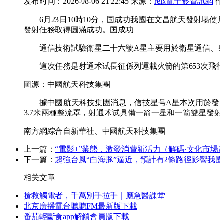
发布时间：2026-08-06 21:22:45 来源：
relx電子菸資訊網
6月23日10時10分，国成功我國在文昌航天發射場
發射任務取得圓滿成功。国成功
通信技術試驗衛星二十六號A星主要用於衛星通信、射
這次任務是射通术试長征係列運載火箭的第653次飛
圖源：中國航天科技集團
據中國航天科技集團消息，信技星号A星本次用於發射
3.7米兩種整流罩，射通术试具備一箭一星和一箭雙星發
南方網綜合自新華社、中國航天科技集團
上一篇：
“電影+”業態，激發消費新活力（解碼·文化市
下一篇：
超強台風“白海豚”逼近，預計有2條路徑影響我
相关文章
搶救觸電者，千萬別手拉手｜應急醫課堂
北京廣播電台聽聽FM最新版下載
番茄輕斷食app解鎖會員版下載