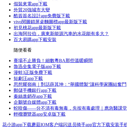
假裝來電app下載
外貿20強城市大變
酷簽簽名設計app免費版下載
vivo閱圖鎖屏桌麵圖標app最新版下載
初見桃花app最新版下載
出海阿拉伯，廣東新能源汽車的水花能有多大？
百大易購app下載安裝
随便看看
賽場不止勝負！細數粵BA那些溫暖瞬間
魯迅全集電子版app下載
漫蛙3正版免費下載
短劇汪app下載
思想耀嶺南｜對話薛其坤：“舉國體製”讓科學家團結奮鬥
郵儲手機銀行app下載
秦絲進銷存app下載
企鵝號自媒體app下載
蛇咬傷——分不清有毒無毒，先按有毒處理｜應急醫課堂
輕榴瀏覽器app安卓版下載
花小游app下载
蘑菇IOM客户端
闪送员骑手app官方下载安装
手