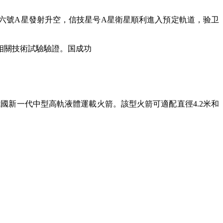
六號A星發射升空，信技星号A星
衛星順利進入預定軌道，验卫
相關技術試驗驗證。国成功
新一代中型高軌液體運載火箭。該型火箭可適配直徑4.2米和