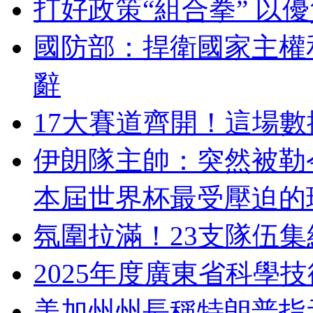
打好政策“組合拳” 以
國防部：捍衛國家主權
辭
17大賽道齊開！這場
伊朗隊主帥：突然被勒
本屆世界杯最受壓迫的
氛圍拉滿！23支隊伍
2025年度廣東省科學
美加州州長稱特朗普指