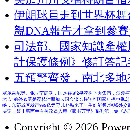
伊朗球員走到世界杯舞
親DNA報告才拿到參
司法部、國家知識產權
計保護條例》修訂答記
五預警齊發，南北多地
塞尔吉尼奥、张玉宁建功，国足客场2
樱花树下办集市，浪漫与
老吉”的外衣竟是荔枝汁
新加坡国会议长将访华
国家广播电视总
峡，东部战区发声
999亿元育儿补贴来了！生娃能领7笔钱
外交
决定：禁止新西兰有关议员入境
《家书万里》系列第二集《赤
Copyright © 2026 Powe