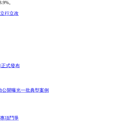
.9%。
立行立改
準正式發布
行動公開曝光一批典型案例
專項鬥爭