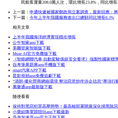
民航客運量208.0萬人次，環比增長23.8%，同比增長3
上一篇：
申通快遞被國家郵政局立案調查，最新回應：將
下一篇：
今年上半年我國服務進出口總額同比增長8.3%
相关文章
上半年我國海洋經濟實現穩步增長
公牛智家app下載
美團管家智能版下載
Muse AI官方免費版下載
《智能網聯汽車 自動駕駛係統安全要求》強製性國家標
自考筆果題庫app手機版下載
smart汽車APP下載
星影視頻app免費追劇下載
“清朗·優化營商網絡環境 整治惡意炒作涉企信息”專項
萬藥通app最新版下載
随便看看
保持對黑惡犯罪高壓態勢！最高檢部署開展深化掃黑除惡
小鹿組隊電競陪玩app下載最新
迅遊加速器app官方正版下載