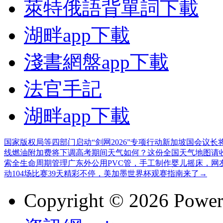
萊特俄語背單詞下載
湖畔app下載
淺書網盤app下載
法官手記
湖畔app下載
国家版权局等四部门启动“剑网2026”专项行动
新加坡国会议长
线燃油附加费将下调
高考期间天气如何？这份全国天气地图请
索全生命周期管理
广东外公用PVC管，手工制作婴儿摇床，网
动
104场比赛39天精彩不停，美加墨世界杯观赛指南来了→
Copyright © 2026 Powe