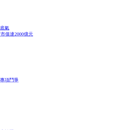
底氣
市值達2000億元
專項鬥爭