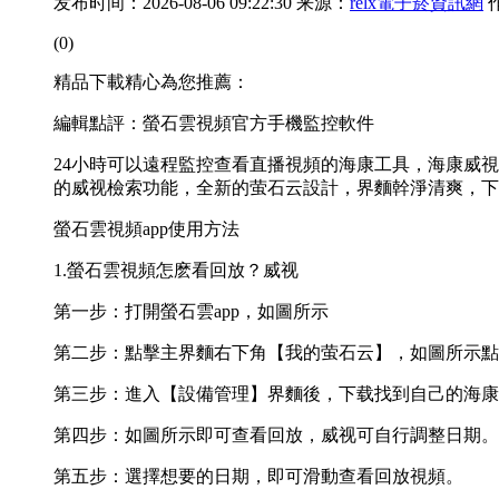
发布时间：2026-08-06 09:22:30 来源：
relx電子菸資訊網
(0)
精品下載精心為您推薦：
編輯點評：螢石雲視頻官方手機監控軟件
24小時可以遠程監控查看直播視頻的海康工具，海康威視
的威视檢索功能，全新的萤石云設計，界麵幹淨清爽，下
螢石雲視頻app使用方法
1.螢石雲視頻怎麽看回放？威视
第一步：打開螢石雲app，如圖所示
第二步：點擊主界麵右下角【我的萤石云】，如圖所示點
第三步：進入【設備管理】界麵後，下载找到自己的海康
第四步：如圖所示即可查看回放，威视可自行調整日期。
第五步：選擇想要的日期，即可滑動查看回放視頻。