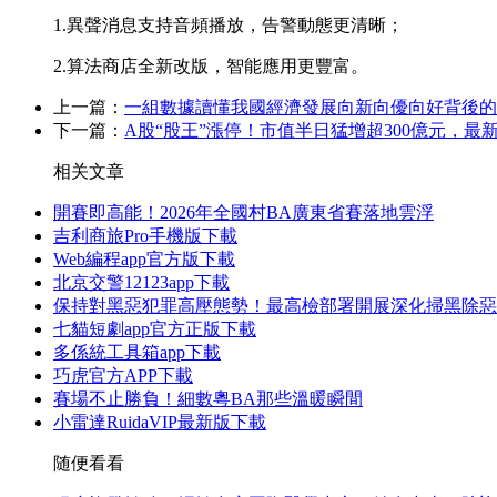
1.異聲消息支持音頻播放，告警動態更清晰；
2.算法商店全新改版，智能應用更豐富。
上一篇：
一組數據讀懂我國經濟發展向新向優向好背後的
下一篇：
A股“股王”漲停！市值半日猛增超300億元，最新
相关文章
開賽即高能！2026年全國村BA廣東省賽落地雲浮
吉利商旅Pro手機版下載
Web編程app官方版下載
北京交警12123app下載
保持對黑惡犯罪高壓態勢！最高檢部署開展深化掃黑除惡
七貓短劇app官方正版下載
多係統工具箱app下載
巧虎官方APP下載
賽場不止勝負！細數粵BA那些溫暖瞬間
小雷達RuidaVIP最新版下載
随便看看