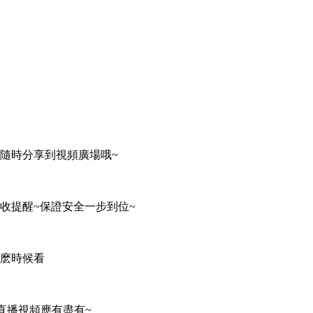
隨時分享到視頻廣場哦~
收提醒~保證安全一步到位~
麽時候看
直播視頻應有盡有~