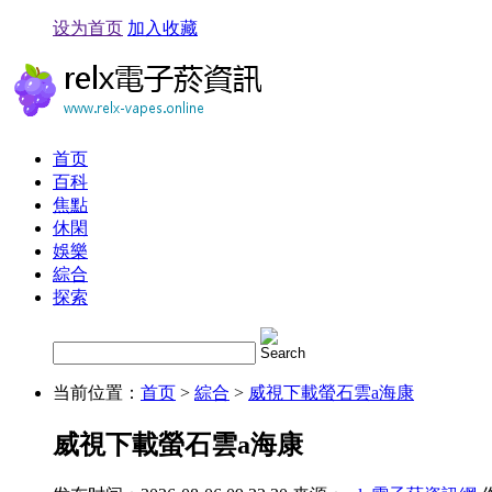
设为首页
加入收藏
首页
百科
焦點
休閑
娛樂
綜合
探索
当前位置：
首页
>
綜合
>
威視下載螢石雲a海康
威視下載螢石雲a海康