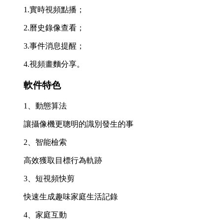
1.實時視頻點播；
2.曆史錄像查看；
3.事件消息提醒；
4.視頻畫麵分享。
軟件特色
1、動態算法
讓攝像機更聰明的識別發生的事
2、智能檢索
高效獲取目標行為軌跡
3、短視頻快剪
快速生成趣味家庭生活記錄
4、家庭互動