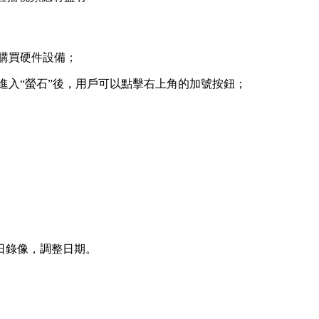
城購買硬件設備；
進入“螢石”後，用戶可以點擊右上角的加號按鈕；
日錄像，調整日期。