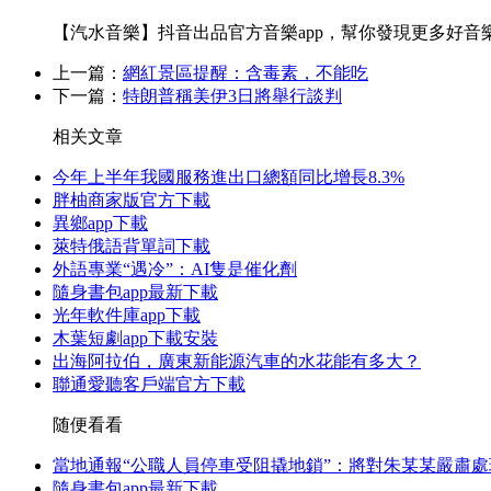
【汽水音樂】抖音出品官方音樂app，幫你發現更多好音
上一篇：
網紅景區提醒：含毒素，不能吃
下一篇：
特朗普稱美伊3日將舉行談判
相关文章
今年上半年我國服務進出口總額同比增長8.3%
胖柚商家版官方下載
異鄉app下載
萊特俄語背單詞下載
外語專業“遇冷”：AI隻是催化劑
隨身書包app最新下載
光年軟件庫app下載
木葉短劇app下載安裝
出海阿拉伯，廣東新能源汽車的水花能有多大？
聯通愛聽客戶端官方下載
随便看看
當地通報“公職人員停車受阻撬地鎖”：將對朱某某嚴肅處
隨身書包app最新下載