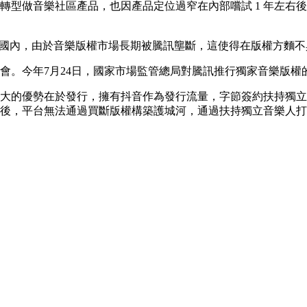
音樂社區產品，也因產品定位過窄在內部嚐試 1 年左右後於202
但在國內，由於音樂版權市場長期被騰訊壟斷，這使得在版權方麵
會。今年7月24日，國家市場監管總局對騰訊推行獨家音樂版權
大的優勢在於發行，擁有抖音作為發行流量，字節簽約扶持獨立
後，平台無法通過買斷版權構築護城河，通過扶持獨立音樂人打