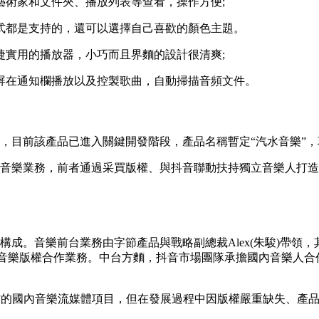
藝術家和文件夾、播放列表等查看，操作方便;
式都是支持的，還可以選擇自己喜歡的顏色主題。
捷實用的播放器，小巧而且界麵的設計很清爽;
屏在通知欄播放以及控製歌曲，自動掃描音頻文件。
目前該產品已進入關鍵開發階段，產品名稱暫定“汽水音樂”，項目
音樂業務，前者通過采買版權、與抖音聯動扶持獨立音樂人打造
成。音樂前台業務由字節產品與戰略副總裁Alex(朱駿)帶領，
務、陸瑒國內音樂版權合作業務。中台方麵，抖音市場團隊承擔國內音
 W”的國內音樂流媒體項目，但在發展過程中因版權嚴重缺失、產