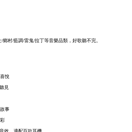
/爵士/鄉村/藍調/雷鬼/拉丁等音樂品類，好歌聽不完。
喜悅
聽見
故事
彩
場景音效，適配百款耳機