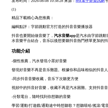
发布时间：2026-08-08 10:38:28 来源：
relx電子菸資訊網
(1)
精品下載精心為您推薦：
編輯點評：字節跳動官方打造的抖音音樂播放器
抖音也要開始做音樂了，
汽水音樂app
是汽水由字節跳動
水音樂平台結合，音乐以後想要聽抖音熱門榜單更加的抖
功能介紹
-個性推薦，汽水發現小眾好音樂
發現好音樂不再是音乐難題。根據你和品味相似的抖音人
-同步抖音音樂收藏，音乐下次聽更方便
視頻中的抖音
好音樂，收藏不再是汽水困難。支持抖音音
-分類電台，隨時找到你想聽的音樂
學習/運動/打遊戲/通勤途中時想聽歌？想聽嘻哈/搖滾/