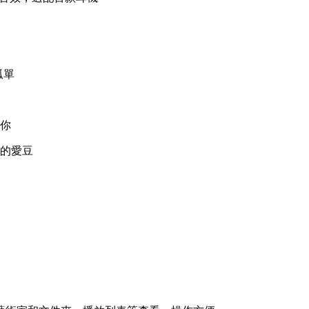
孤單
你
的愛豆