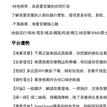
-特色榜單，為喜愛音樂的你而打造
了解喜愛音樂的人都在聽什麽歌，發現更多好歌、新歌。
-千萬曲庫，海量音樂隨心聽
收錄流行/嘻哈/電音/搖滾/國風/民謠/獨立/純音樂/R&B
平台優勢
【海量音樂】千萬正版無損品質曲庫，你想聽的都在這裏
【全新發現】精選推薦音樂雜誌和專欄，尋回最初音樂的
【視頻】多品質MV播放/下載，精彩短視頻，音樂不僅是
【個性電台】量身推薦符合你口味的歌曲
【評論】一紙樂評，解讀音樂靈魂。一席熱評，交換音樂
【掃一掃】掃二維碼、掃圖識專輯，除了音樂掃出更多精
【專業音效】SuperSound專業的特色音效，智能識別