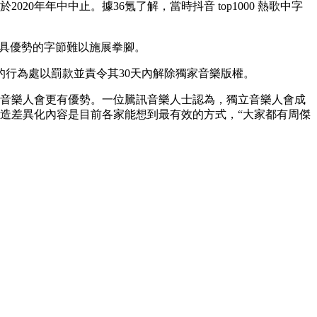
0年年中中止。據36氪了解，當時抖音 top1000 熱歌中字
不具優勢的字節難以施展拳腳。
的行為處以罰款並責令其30天內解除獨家音樂版權。
音樂人會更有優勢。一位騰訊音樂人士認為，獨立音樂人會成
造差異化內容是目前各家能想到最有效的方式，“大家都有周傑