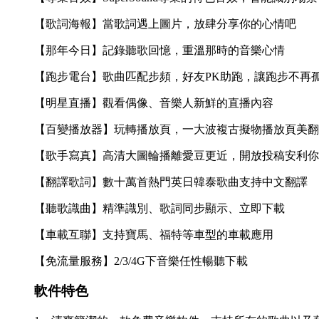
【歌詞海報】當歌詞遇上圖片，放肆分享你的心情吧
【那年今日】記錄聽歌回憶，重溫那時的音樂心情
【跑步電台】歌曲匹配步頻，好友PK助跑，讓跑步不再
【明星直播】觀看偶像、音樂人新鮮的直播內容
【百變播放器】玩轉播放頁，一大波複古擬物播放頁美翻
【歌手寫真】高清大圖輪播離愛豆更近，開放投稿安利你
【翻譯歌詞】數十萬首熱門英日韓泰歌曲支持中文翻譯
【聽歌識曲】精準識別、歌詞同步顯示、立即下載
【車載互聯】支持寶馬、福特等車型的車載應用
【免流量服務】2/3/4G下音樂任性暢聽下載
軟件特色