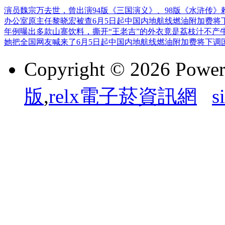
演员魏宗万去世，曾出演94版《三国演义》、98版《水浒传》
办公室原主任黎晓宏被查
6月5日起中国内地航线燃油附加费将
年例曝出多款山寨饮料，撕开“王老吉”的外衣竟是荔枝汁
不产
她把全国网友喊来了
6月5日起中国内地航线燃油附加费将下调
Copyright © 2026 Powe
版
,
relx電子菸資訊網
s